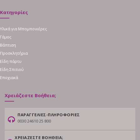
Κατηγορίες
Υλικά για Μπομπονιέρες
Γάμος
Βάπτιση
Προσκλητήρια
Είδη πάρτυ
Είδη Σπιτιού
Εποχιακά
Χρειάζεστε Βοήθεια;
ΠΑΡΑΓΓΕΛΙΕΣ-ΠΛΗΡΟΦΟΡΙΕΣ
0030 24610 25 800
ΧΡΕΙΑΖΕΣΤΕ ΒΟΗΘΕΙΑ;