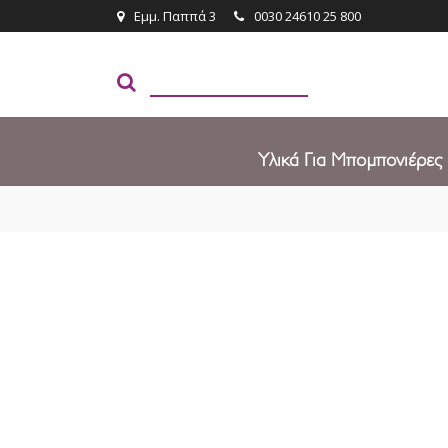
Εμμ. Παππά 3
0030 24610 25 800
Υλικά Για Μπομπονιέρες