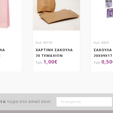
Κωδ. XRT101
Κωδ. 45879
ΥΛΑ
ΧΑΡΤΙΝΗ ΣΑΚΟΥΛΑ
ΣΑΚΟΥΛΑ
K
20 ΤΕΜΑΧΙΩΝ
20Χ09Χ17
1,00
€
0,50
ΕΡΙ
ΤΗΣΕ ΤΟ
ΑΠΟΚΤΗΣΕ ΤΟ
ΑΠ
ντα
τώρα στο email σου!