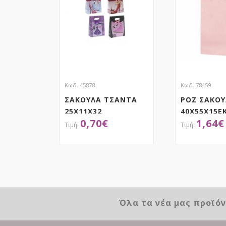
Κωδ. 45878
Κωδ. 78459
ΣΑΚΟΥΛΑ ΤΣΑΝΤΑ
ΡΟΖ ΣΑΚΟ
25Χ11Χ32
40X55X15E
0,70
€
1,64
€
ΣΤΡΙΦΤΟ Χ
ΑΠΟΚΤΗΣΕ ΤΟ
ΑΠΟΚ
Όλα τα νέα μας προϊό