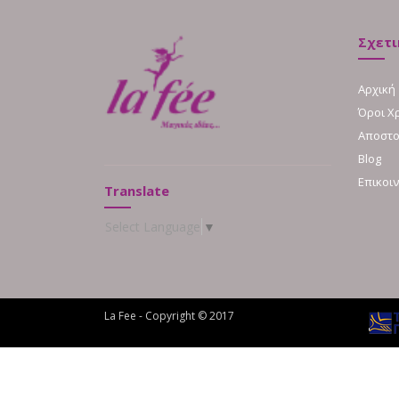
Σχετι
Αρχική
Όροι Χ
Αποστο
Blog
Επικοι
Translate
Select Language
▼
La Fee - Copyright © 2017