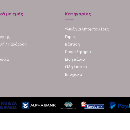
κά με εμάς
Κατηγορίες
Υλικά για Μπομπονιέρες
ρήσης
Γάμος
λή / Παράδοση
Βάπτιση
Προσκλητήρια
νωνία
Είδη πάρτυ
Είδη Σπιτιού
Εποχιακά