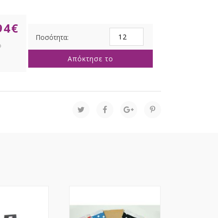
94
€
ΚΟΚΚΙΝΗ
ΣΑΚΟΥΛΑ
32+12x41EK
Απόκτησε το
ΣΤΡΙΦΤΟ
ΧΕΡΙ
ποσότητα