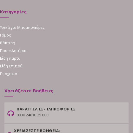
Κατηγορίες
Υλικά για Μπομπονιέρες
Γάμος
Βάπτιση
Προσκλητήρια
Είδη πάρτυ
Είδη Σπιτιού
Εποχιακά
Χρειάζεστε Βοήθεια;
ΠΑΡΑΓΓΕΛΙΕΣ-ΠΛΗΡΟΦΟΡΙΕΣ
0030 24610 25 800
ΧΡΕΙΑΖΕΣΤΕ ΒΟΗΘΕΙΑ;