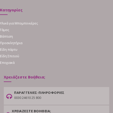
Κατηγορίες
Υλικά για Μπομπονιέρες
Γάμος
Βάπτιση
Προσκλητήρια
Είδη πάρτυ
Είδη Σπιτιού
Εποχιακά
Χρειάζεστε Βοήθεια;
ΠΑΡΑΓΓΕΛΙΕΣ-ΠΛΗΡΟΦΟΡΙΕΣ
0030 24610 25 800
ΧΡΕΙΑΖΕΣΤΕ ΒΟΗΘΕΙΑ;