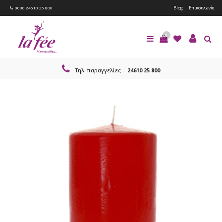
Blog
Επικοινωνία
0030 24610 25 800
0
Τηλ. παραγγελίες
24610 25 800