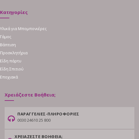
Κατηγορίες
Υλικά για Μπομπονιέρες
Γάμος
Βάπτιση
Προσκλητήρια
Είδη πάρτυ
Είδη Σπιτιού
Εποχιακά
Χρειάζεστε Βοήθεια;
ΠΑΡΑΓΓΕΛΙΕΣ-ΠΛΗΡΟΦΟΡΙΕΣ
0030 24610 25 800
ΧΡΕΙΑΖΕΣΤΕ ΒΟΗΘΕΙΑ;