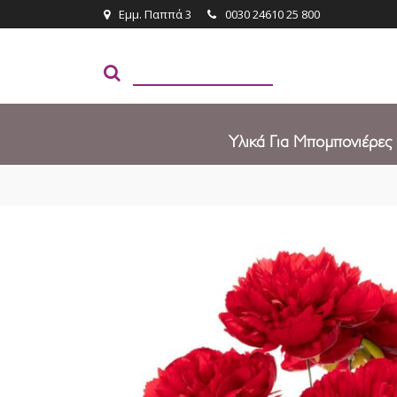
Εμμ. Παππά 3
0030 24610 25 800
Υλικά Για Μπομπονιέρες