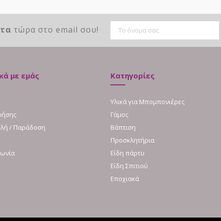
ντα
τώρα στο email σου!
κά με εμάς
Κατηγορίες
Υλικά για Μπομπονιέρες
ρήσης
Γάμος
λή / Παράδοση
Βάπτιση
Προσκλητήρια
νωνία
Είδη πάρτυ
Είδη Σπιτιού
Εποχιακά