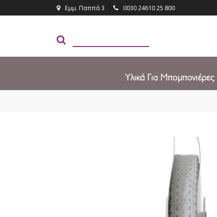
Εμμ. Παππά 3
0030 24610 25 800
Υλικά Για Μπομπονιέρες