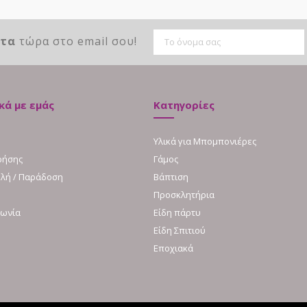
ντα
τώρα στο email σου!
κά με εμάς
Κατηγορίες
Υλικά για Μπομπονιέρες
ρήσης
Γάμος
λή / Παράδοση
Βάπτιση
Προσκλητήρια
νωνία
Είδη πάρτυ
Είδη Σπιτιού
Εποχιακά