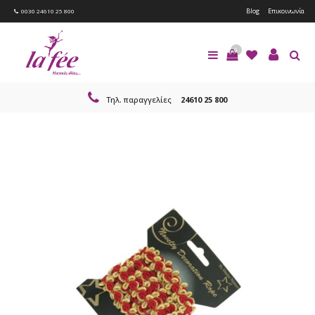
Blog
Επικοινωνία
0030 24610 25 800
0
Τηλ. παραγγελίες
24610 25 800