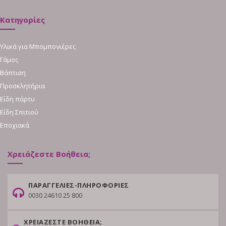
Κατηγορίες
Υλικά για Μπομπονιέρες
Γάμος
Βάπτιση
Προσκλητήρια
Είδη πάρτυ
Είδη Σπιτιού
Εποχιακά
Χρειάζεστε Βοήθεια;
ΠΑΡΑΓΓΕΛΙΕΣ-ΠΛΗΡΟΦΟΡΙΕΣ
0030 24610 25 800
ΧΡΕΙΑΖΕΣΤΕ ΒΟΗΘΕΙΑ;