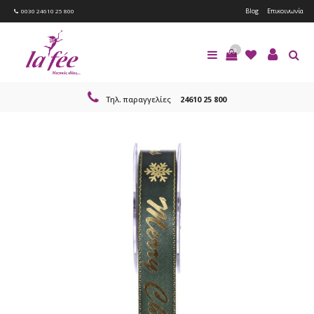
Blog
Επικοινωνία
0030 24610 25 800
0
Τηλ. παραγγελίες
24610 25 800