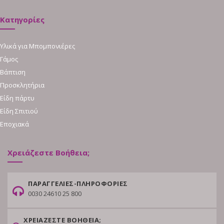
Κατηγορίες
Υλικά για Μπομπονιέρες
Γάμος
Βάπτιση
Προσκλητήρια
Είδη πάρτυ
Είδη Σπιτιού
Εποχιακά
Χρειάζεστε Βοήθεια;
ΠΑΡΑΓΓΕΛΙΕΣ-ΠΛΗΡΟΦΟΡΙΕΣ
0030 24610 25 800
ΧΡΕΙΑΖΕΣΤΕ ΒΟΗΘΕΙΑ;