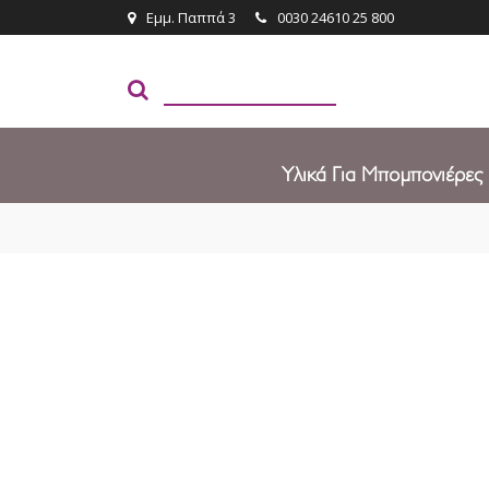
Εμμ. Παππά 3
0030 24610 25 800
Υλικά Για Μπομπονιέρες