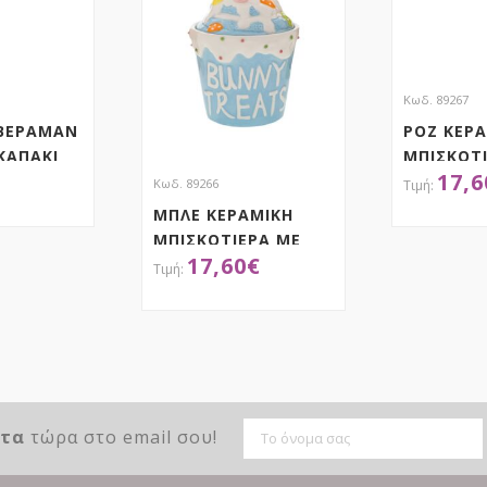
Κωδ. 89267
 ΒΕΡΑΜΑΝ
ΡΟΖ ΚΕΡ
ΚΑΠΑΚΙ
ΜΠΙΣΚΟΤ
17,6
Κ
ΛΑΓΟ 14Χ
Κωδ. 89266
ΜΠΛΕ ΚΕΡΑΜΙΚΗ
ΜΠΙΣΚΟΤΙΕΡΑ ΜΕ
ΤΗΣΕ ΤΟ
ΑΠ
17,60
€
ΛΑΓΟ 14Χ14Χ23ΕΚ
ΑΠΟΚΤΗΣΕ ΤΟ
ντα
τώρα στο email σου!