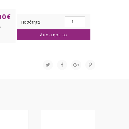
00
€
ΚΟΡΔ.ΣΑΤΕΝ
ΟΥΓΙΑ
M.XMAS
Απόκτησε το
2,5cmX9m
ΦΥΣΙΚΟ-
ΑΣΗΜΙ
ποσότητα