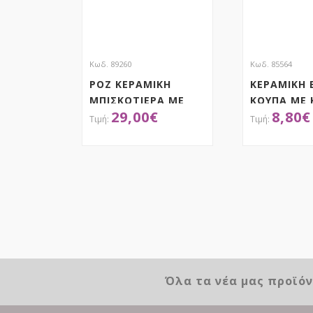
Κωδ. 89260
Κωδ. 85564
ΡΟΖ ΚΕΡΑΜΙΚΗ
ΚΕΡΑΜΙΚΗ
ΜΠΙΣΚΟΤΙΕΡΑ ΜΕ
ΚΟΥΠΑ ΜΕ 
29,00
€
8,80
€
ΛΑΓΟ 18Χ18Χ32ΕΚ
15Χ10Χ15Ε
ΑΠΟΚΤΗΣΕ ΤΟ
ΑΠΟΚ
Όλα τα νέα μας προϊό