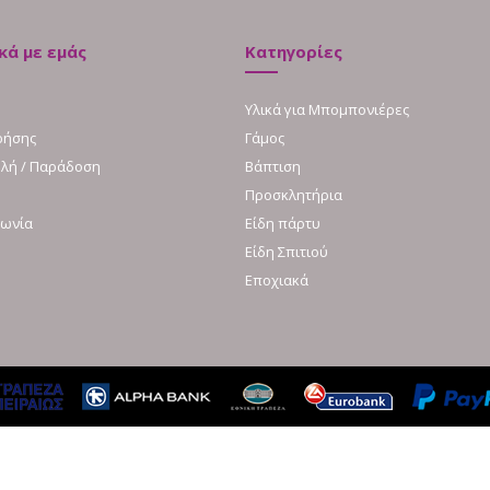
κά με εμάς
Κατηγορίες
Υλικά για Μπομπονιέρες
ρήσης
Γάμος
λή / Παράδοση
Βάπτιση
Προσκλητήρια
νωνία
Είδη πάρτυ
Είδη Σπιτιού
Εποχιακά