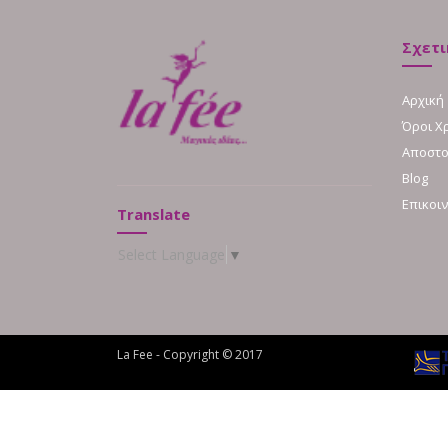
Σχετι
Αρχική
Όροι Χ
Αποστο
Blog
Επικοι
Translate
Select Language
▼
La Fee - Copyright © 2017