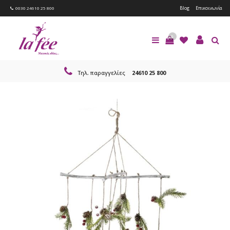
Blog
Επικοινωνία
0030 24610 25 800
0
Τηλ. παραγγελίες
24610 25 800