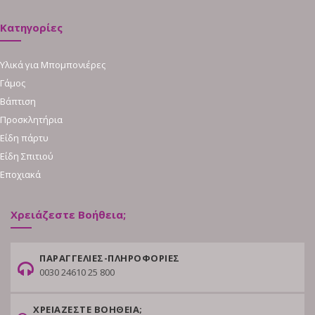
Κατηγορίες
Υλικά για Μπομπονιέρες
Γάμος
Βάπτιση
Προσκλητήρια
Είδη πάρτυ
Είδη Σπιτιού
Εποχιακά
Χρειάζεστε Βοήθεια;
ΠΑΡΑΓΓΕΛΙΕΣ-ΠΛΗΡΟΦΟΡΙΕΣ
0030 24610 25 800
ΧΡΕΙΑΖΕΣΤΕ ΒΟΗΘΕΙΑ;