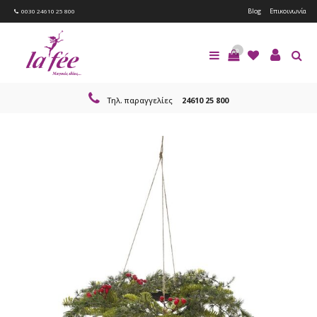
Blog
Επικοινωνία
0030 24610 25 800
0
Τηλ. παραγγελίες
24610 25 800