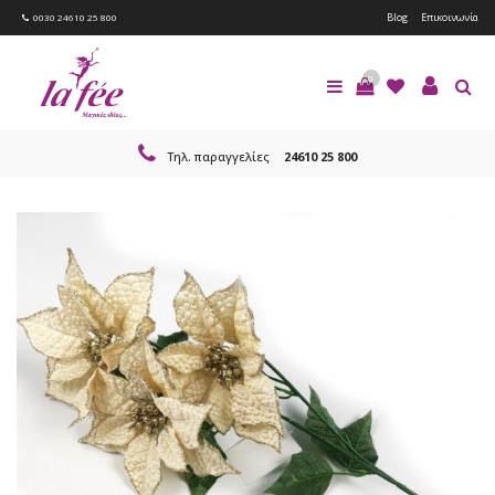
Blog
Επικοινωνία
0030 24610 25 800
0
Τηλ. παραγγελίες
24610 25 800