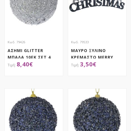
Κωδ. 79426
Κωδ. 79533
ΑΣΗΜΙ GLITTER
ΜΑΥΡΟ ΞΥΛΙΝΟ
ΜΠΑΛΑ 10ΕΚ ΣΕΤ 4
ΚΡΕΜΑΣΤΟ MERRY
8,40
€
3,50
€
CHRISTMAS 41Χ13ΕΚ
ΑΠΟΚΤΗΣΕ ΤΟ
ΑΠΟΚΤΗΣΕ ΤΟ