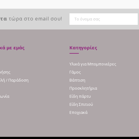
ντα
τώρα στο email σου!
κά με εμάς
Κατηγορίες
Υλικά για Μπομπονιέρες
ρήσης
Γάμος
λή / Παράδοση
Βάπτιση
Προσκλητήρια
νωνία
Είδη πάρτυ
Είδη Σπιτιού
Εποχιακά