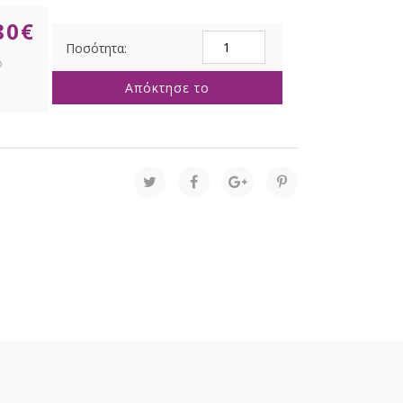
80
€
ΚΡΕΜ
ΡΙΓΕ
ΚΕΡΙ
Απόκτησε το
Φ7Χ13ΕΚ
ποσότητα