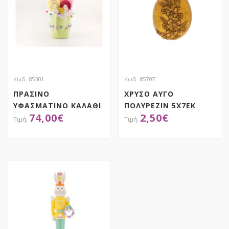
Κωδ. 85301
Κωδ. 85707
ΠΡΑΣΙΝΟ
ΧΡΥΣΟ ΑΥΓΟ
ΥΦΑΣΜΑΤΙΝΟ ΚΑΛΑΘΙ
ΠΟΛΥΡΕΖΙΝ 5Χ7ΕΚ
74,00
€
2,50
€
ΜΕ ΠΟΛΥΧΡΩΜΑ ΜΕ 2
ΛΑΓΟΥΔΑΚΙΑ
22Χ24Χ60ΕΚ ΜΕ
ΑΠΟΚΤΗΣΕ ΤΟ
ΑΠΟΚΤΗΣΕ ΤΟ
(MACARON)