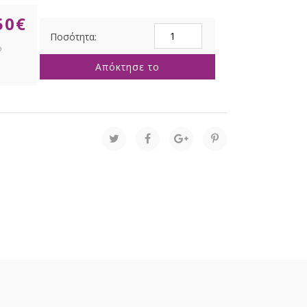
50
€
ΛΑΓΟΣ
ΠΟΛΥΡΕΖΙΝ
10Χ8Χ28,5ΕΚ
Απόκτησε το
ποσότητα