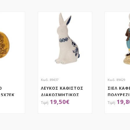
Κωδ. 89437
Κωδ. 89429
Ο
ΛΕΥΚΟΣ ΚΑΘΙΣΤΟΣ
ΣΙΕΛ ΚΑΦ
 5Χ7ΕΚ
ΔΙΑΚΟΣΜΗΤΙΚΟΣ
ΠΟΛΥΡΕΖ
19,50
€
19,8
ΛΑΓΟΣ ΜΕ ΜΠΛΕ
ΣΕ ΧΡΥΣΗ
ΛΟΥΛΟΥΔΙΑ
10Χ10Χ31
13.5Χ10Χ24ΕΚ.
ΤΗΣΕ ΤΟ
ΑΠΟΚΤΗΣΕ ΤΟ
ΑΠ