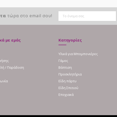
ντα
τώρα στο email σου!
κά με εμάς
Κατηγορίες
Υλικά για Μπομπονιέρες
ρήσης
Γάμος
λή / Παράδοση
Βάπτιση
Προσκλητήρια
νωνία
Είδη πάρτυ
Είδη Σπιτιού
Εποχιακά