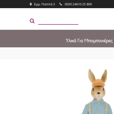
Εμμ. Παππά 3
0030 24610 25 800
Υλικά Για Μπομπονιέρες