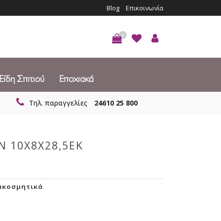
Blog
Επικοινωνία
0
Είδη Σπιτιού
Εποχιακά
Τηλ. παραγγελίες
24610 25 800
Ν 10Χ8Χ28,5ΕΚ
ακοσμητικά