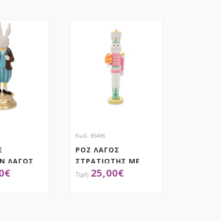
Κωδ. 85496
Ε
ΡΟΖ ΛΑΓΟΣ
ΙΝ ΛΑΓΟΣ
ΣΤΡΑΤΙΩΤΗΣ ΜΕ
0
€
25,00
€
 ΒΑΣΗ
ΑΥΓΟ 9,5Χ8Χ36ΕΚ
ΕΚ.
ΠΟΛΥΡΕΖΙΝ
ΟΚΤΗΣΕ ΤΟ
ΑΠΟΚΤΗΣΕ ΤΟ