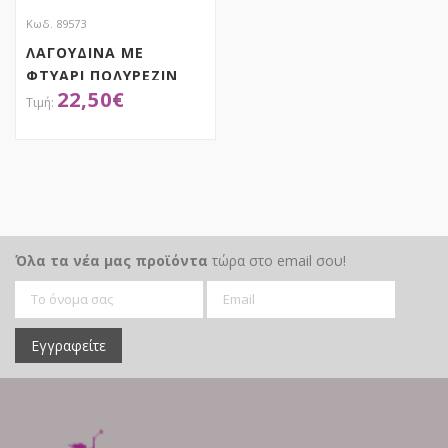
Κωδ. 89573
ΛΑΓΟΥΔΙΝΑ ΜΕ
ΦΤΥΑΡΙ ΠΟΛΥΡΕΖΙΝ
22,50
€
10,5Χ8Χ27,5ΕΚ
ΑΠΟΚΤΗΣΕ ΤΟ
Όλα τα νέα μας προϊόντα
τώρα στο email σου!
Εγγραφείτε