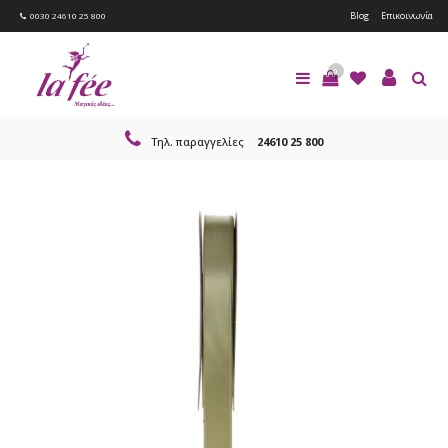
Blog
Επικοινωνία
0030 24610 25 800
0
Τηλ. παραγγελίες
24610 25 800