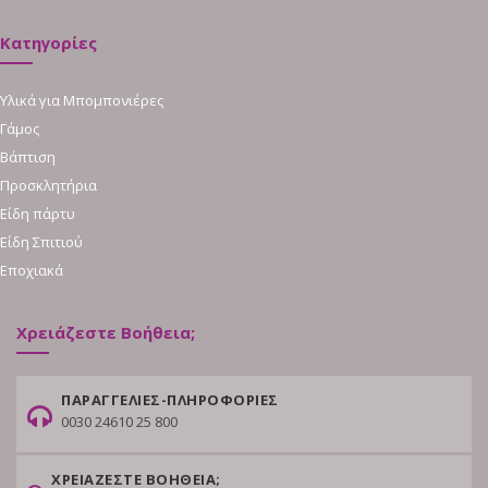
Κατηγορίες
Υλικά για Μπομπονιέρες
Γάμος
Βάπτιση
Προσκλητήρια
Είδη πάρτυ
Είδη Σπιτιού
Εποχιακά
Χρειάζεστε Βοήθεια;
ΠΑΡΑΓΓΕΛΙΕΣ-ΠΛΗΡΟΦΟΡΙΕΣ
0030 24610 25 800
ΧΡΕΙΑΖΕΣΤΕ ΒΟΗΘΕΙΑ;