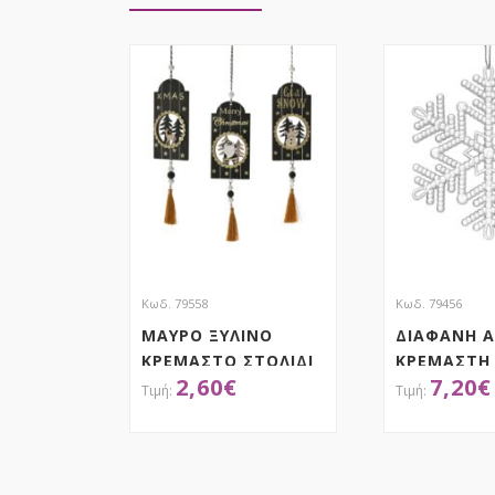
Κωδ. 79558
Κωδ. 79456
ΜΑΥΡΟ ΞΥΛΙΝΟ
ΔΙΑΦΑΝΗ Α
ΚΡΕΜΑΣΤΟ ΣΤΟΛΙΔΙ
ΚΡΕΜΑΣΤΗ
2,60
€
7,20
€
ΤΑΜΠΕΛΑ ΜΕ
ΣΕΤ 6 12ΕΚ
ΦΟΥΝΤΑ 6Χ28ΕΚ 3
ΣΧΕΔΙΑ ASSORTED
ΑΠΟΚΤΗΣΕ ΤΟ
ΑΠΟΚ