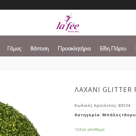
Γάμος
Βάπτιση
Προσκλητήρια
Είδη Πάρτυ
ΛΑΧΑΝΙ GLITTER
Κωδικός προϊόντος:
83534
Κατηγορία:
Μπάλες+Κορυ
124 σε απόθεμα