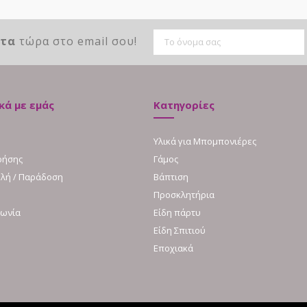
ντα
τώρα στο email σου!
κά με εμάς
Κατηγορίες
Υλικά για Μπομπονιέρες
ρήσης
Γάμος
λή / Παράδοση
Βάπτιση
Προσκλητήρια
νωνία
Είδη πάρτυ
Είδη Σπιτιού
Εποχιακά