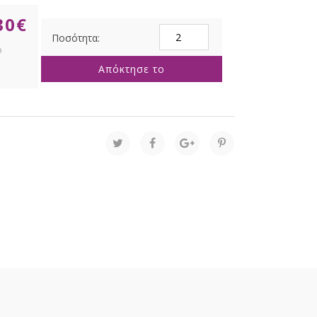
30
€
ΛΑΧΑΝΙ
GLITTER
FOAM
Απόκτησε το
ΜΠΑΛΑ
15ΕΚ
ποσότητα