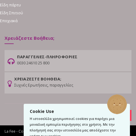
Είδη πάρτυ
Είδη Σπιτιού
Εποχιακά
Χρειάζεστε Βοήθεια;
ΠΑΡΑΓΓΕΛΙΕΣ-ΠΛΗΡΟΦΟΡΙΕΣ
0030 24610 25 800
ΧΡΕΙΑΖΕΣΤΕ ΒΟΗΘΕΙΑ;
Συχνές Ερωτήσεις, παραγγελίες
Cookie Use
Η ιστοσελίδα χρησιμοποιεί cookies για παρέχει μια
μοναδική εμπειρία περιήγησης στο χρήστη. Με την
πλοήγησή σας στην ιστοσελίδα μας αποδέχεστε την
La Fee - Copyright © 2017
χρήση των cookies