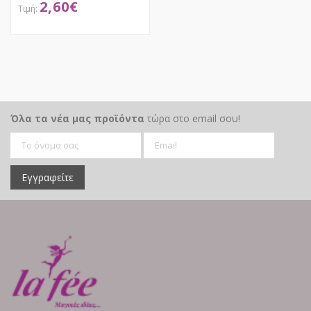
2,60
€
HALLOWEEN
10Χ10,5Χ7,5ΕΚ 6
ΣΧΕΔΙΑ
ΑΠΟΚΤΗΣΕ ΤΟ
Όλα τα νέα μας προϊόντα
τώρα στο email σου!
Εγγραφείτε