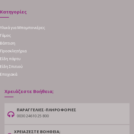
Κατηγορίες
Υλικά για Μπομπονιέρες
Γάμος
Βάπτιση
Προσκλητήρια
Είδη πάρτυ
Είδη Σπιτιού
Εποχιακά
Χρειάζεστε Βοήθεια;
ΠΑΡΑΓΓΕΛΙΕΣ-ΠΛΗΡΟΦΟΡΙΕΣ
0030 24610 25 800
ΧΡΕΙΑΖΕΣΤΕ ΒΟΗΘΕΙΑ;