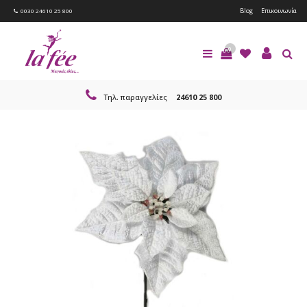
Blog
Επικοινωνία
0030 24610 25 800
0
Τηλ. παραγγελίες
24610 25 800