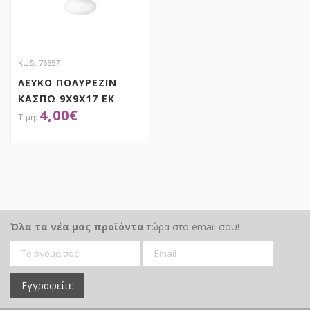
Κωδ. 76357
ΛΕΥΚΟ ΠΟΛΥΡΕΖΙΝ
ΚΑΣΠΩ 9Χ9Χ17 ΕΚ
4,00
€
ΓΥΝΑΙΚΕΙΑ
ΑΡΧΑΙΟΕΛΛΗΝΙΚΗ
ΠΡΟΤΟΜΗ
ΑΠΟΚΤΗΣΕ ΤΟ
Όλα τα νέα μας προϊόντα
τώρα στο email σου!
Εγγραφείτε