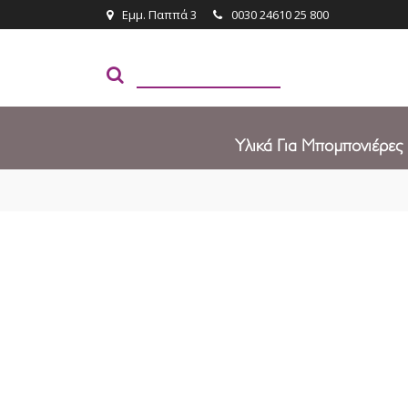
Εμμ. Παππά 3
0030 24610 25 800
Υλικά Για Μπομπονιέρες