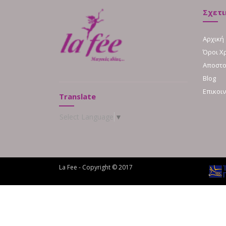
Σχετι
Αρχική
Όροι Χ
Αποστο
Blog
Επικοι
Translate
Select Language
▼
La Fee - Copyright © 2017