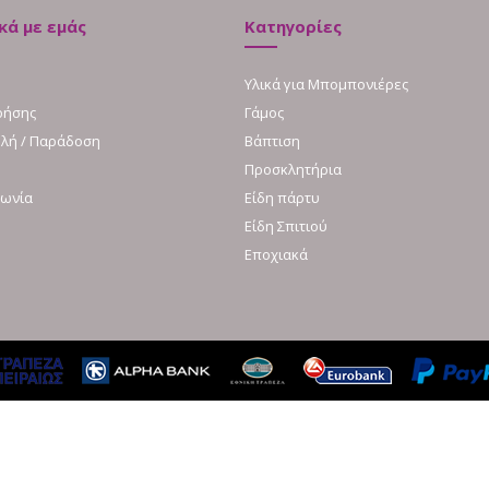
κά με εμάς
Κατηγορίες
Υλικά για Μπομπονιέρες
ρήσης
Γάμος
λή / Παράδοση
Βάπτιση
Προσκλητήρια
νωνία
Είδη πάρτυ
Είδη Σπιτιού
Εποχιακά