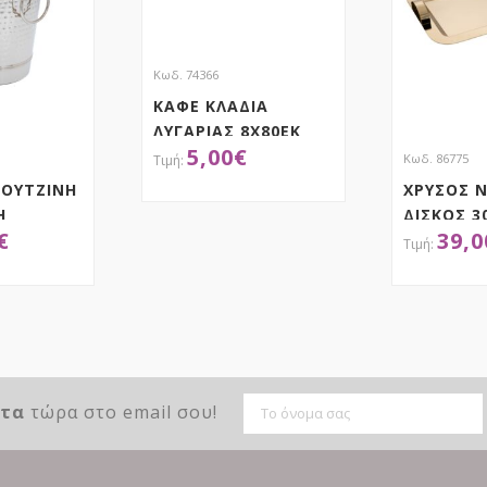
Κωδ. 74366
ΚΑΦΕ ΚΛΑΔΙΑ
ΛΥΓΑΡΙΑΣ 8Χ80ΕΚ
5,00
€
Κωδ. 86775
ΡΟΥΤΖΙΝΗ
ΧΡΥΣΟΣ Ν
Η
ΔΙΣΚΟΣ 3
ΑΠΟΚΤΗΣΕ ΤΟ
€
39,0
ΡΑ
ΤΗΣΕ ΤΟ
ΑΠ
ντα
τώρα στο email σου!