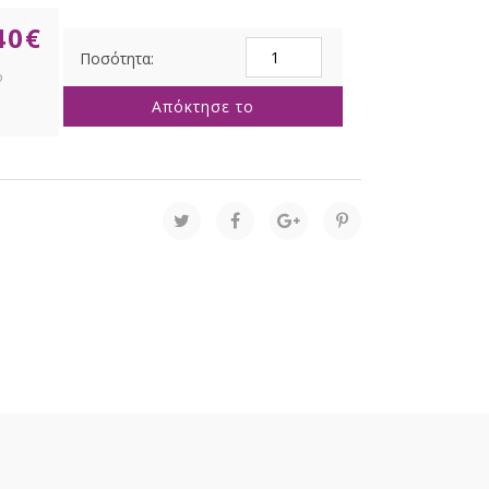
40
€
ΜΑΤ
ΑΔΙΑΒΡ.
80εκΧ50Μ
Απόκτησε το
ΧΑΚΙ
ποσότητα