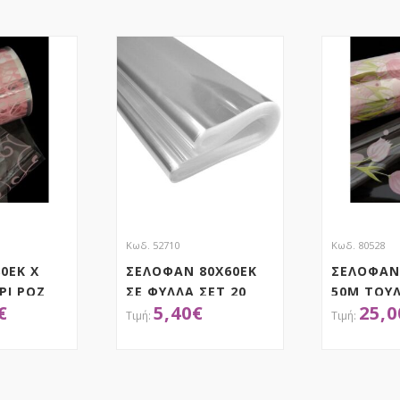
Κωδ. 52710
Κωδ. 80528
0ΕΚ Χ
ΣΕΛΟΦΑΝ 80Χ60ΕΚ
ΣΕΛΟΦΑΝ 
ΡΙ ΡΟΖ
ΣΕ ΦΥΛΛΑ ΣΕΤ 20
50Μ ΤΟΥΛ
€
5,40
€
25,0
ΤΗΣΕ ΤΟ
ΑΠΟΚΤΗΣΕ ΤΟ
ΑΠ