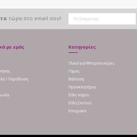
ντα
τώρα στο email σου!
κά με εμάς
Κατηγορίες
Υλικά για Μπομπονιέρες
ρήσης
Γάμος
λή / Παράδοση
Βάπτιση
Προσκλητήρια
νωνία
Είδη πάρτυ
Είδη Σπιτιού
Εποχιακά