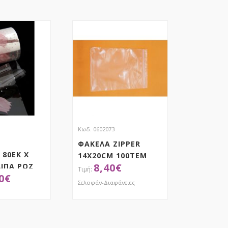
Κωδ. 0602073
ΦΑΚΕΛΑ ZIPPER
80ΕΚ Χ
14X20CM 100ΤΕΜ
8,40
€
ΙΠΑ ΡΟΖ
0
€
Σελοφάν-Διαφάνειες
ΟΚΤΗΣΕ ΤΟ
ΑΠΟΚΤΗΣΕ ΤΟ