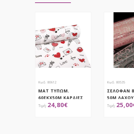
Κωδ. 80612
Κωδ. 80535
ΜΑΤ ΤΥΠΩΜ.
ΣΕΛΟΦΑΝ 8
60ΕΚΧ50Μ ΚΑΡΔΙΕΣ
50Μ ΛΑΧΟΥ
24,80
€
25,00
ΓΛΕΙΦΥΤΖΟΥΡΙ
ΑΠΟΚΤΗΣΕ ΤΟ
ΑΠΟΚ