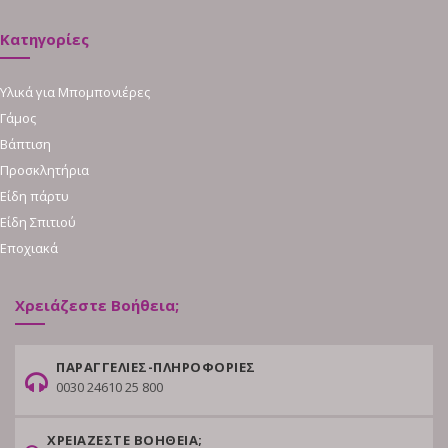
Κατηγορίες
Υλικά για Μπομπονιέρες
Γάμος
Βάπτιση
Προσκλητήρια
Είδη πάρτυ
Είδη Σπιτιού
Εποχιακά
Χρειάζεστε Βοήθεια;
ΠΑΡΑΓΓΕΛΙΕΣ-ΠΛΗΡΟΦΟΡΙΕΣ
0030 24610 25 800
ΧΡΕΙΑΖΕΣΤΕ ΒΟΗΘΕΙΑ;