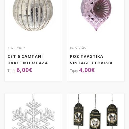
Κωδ. 79462
Κωδ. 79463
ΣΕΤ 6 ΣΑΜΠΑΝΙ
ΡΟΖ ΠΛΑΣΤΙΚΑ
ΠΛΑΣΤΙΚΗ ΜΠΑΛΑ
VINTAGE ΣΤΟΛΙΔΙΑ
6,00
€
4,00
€
8.5ΕΚ
ΣΕΤ 4 6.5X11EK
ΑΠΟΚΤΗΣΕ ΤΟ
ΑΠΟΚΤΗΣΕ ΤΟ