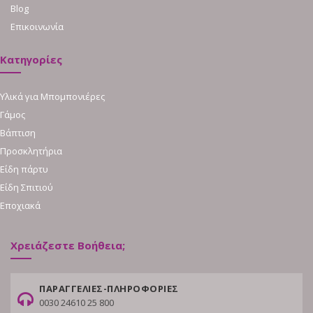
Blog
Επικοινωνία
Κατηγορίες
Υλικά για Μπομπονιέρες
Γάμος
Βάπτιση
Προσκλητήρια
Είδη πάρτυ
Είδη Σπιτιού
Εποχιακά
Χρειάζεστε Βοήθεια;
ΠΑΡΑΓΓΕΛΙΕΣ-ΠΛΗΡΟΦΟΡΙΕΣ
0030 24610 25 800