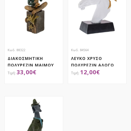
Κωδ. 88322
Κωδ. 84564
ΔΙΑΚΟΣΜΗΤΙΚΗ
ΛΕΥΚΟ ΧΡΥΣΟ
ΠΟΛΥΡΕΖΙΝ ΜΑΙΜΟΥ
ΠΟΛΥΡΕΖΙΝ ΑΛΟΓΟ
33,00
€
12,00
€
ΠΟΥ ΠΑΙΖΕΙ
23X11X28.5EK ΣΕ ΒΑΣΗ
ΣΑΞΟΦΩΝΟ
12Χ11Χ28ΕΚ
ΑΠΟΚΤΗΣΕ ΤΟ
ΑΠΟΚΤΗΣΕ ΤΟ