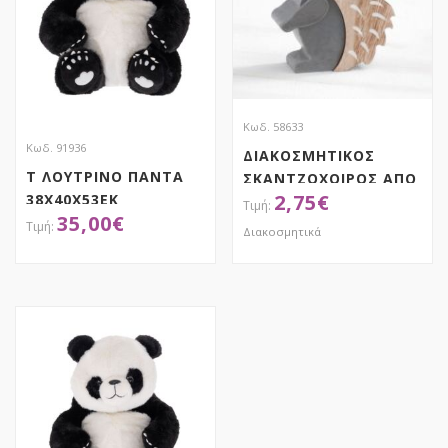
Κωδ. 58633
Κωδ. 91936
ΔΙΑΚΟΣΜΗΤΙΚΟΣ
Τ ΛΟΥΤΡΙΝΟ ΠΑΝΤΑ
ΣΚΑΝΤΖΟΧΟΙΡΟΣ ΑΠΟ
2,75
€
38Χ40Χ53ΕΚ
ΞΥΛΟ & ΤΣΙΜΕΝΤΟ
35,00
€
Διακοσμητικά
ΑΠΟΚΤΗΣΕ ΤΟ
ΑΠΟΚΤΗΣΕ ΤΟ