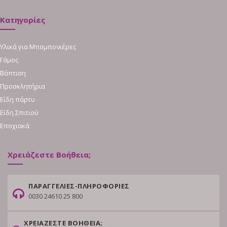
Κατηγορίες
Υλικά για Μπομπονιέρες
Γάμος
Βάπτιση
Προσκλητήρια
Είδη πάρτυ
Είδη Σπιτιού
Εποχιακά
Χρειάζεστε Βοήθεια;
ΠΑΡΑΓΓΕΛΙΕΣ-ΠΛΗΡΟΦΟΡΙΕΣ
0030 24610 25 800
ΧΡΕΙΑΖΕΣΤΕ ΒΟΗΘΕΙΑ;