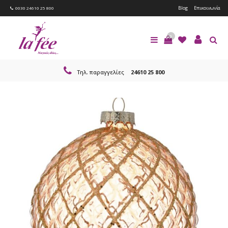
Blog
Επικοινωνία
0030 24610 25 800
0
Τηλ. παραγγελίες
24610 25 800