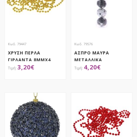
Κωδ. 79447
Κωδ. 79576
ΧΡΥΣΗ ΠΕΡΛΑ
ΑΣΠΡΟ ΜΑΥΡΑ
ΓΙΡΛΑΝΤΑ 8ΜΜΧ4
ΜΕΤΑΛΛΙΚΑ
3,20
€
4,20
€
ΜΕΤΡΑ
ΚΟΥΔΟΥΝΙΑ 5ΕΚ ΣΕΤ 6
ΑΠΟΚΤΗΣΕ ΤΟ
ΑΠΟΚΤΗΣΕ ΤΟ