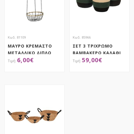
Κωδ. 81109
Κωδ. 85966
ΜΑΥΡΟ ΚΡΕΜΑΣΤΟ
ΣΕΤ 3 ΤΡΙΧΡΩΜΟ
ΜΕΤΑΛΛΙΚΟ ΔΙΠΛΟ
ΒΑΜΒΑΚΕΡΟ ΚΑΛΑΘΙ
6,00
€
59,00
€
ΠΑΝΕΡΙ Φ22Χ9 Φ19Χ8
ΜΕ ΧΕΡΟΥΛΙΑ 40Χ45
67 ΕΚ
35Χ38 30Χ31ΕΚ
ΑΠΟΚΤΗΣΕ ΤΟ
ΑΠΟΚΤΗΣΕ ΤΟ