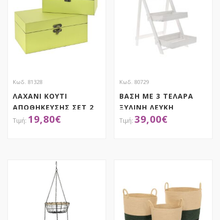
Κωδ. 81328
Κωδ. 80729
ΛΑΧΑΝΙ ΚΟΥΤΙ
ΒΑΣΗ ΜΕ 3 ΤΕΛΑΡΑ
ΑΠΟΘΗΚΕΥΣΗΣ ΣΕΤ 2
ΞΥΛΙΝΗ ΛΕΥΚΗ
19,80
€
39,00
€
26X16X12.5ΕΚ
32Χ40Χ73 ΕΚ ΜΕ
21.5X13X9.5ΕΚ
ΜΑΥΡΟΠΙΝΑΚΑ
ΑΠΟΚΤΗΣΕ ΤΟ
ΑΠΟΚΤΗΣΕ ΤΟ