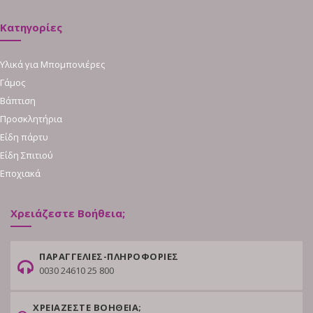
Κατηγορίες
Υλικά για Μπομπονιέρες
Γάμος
Βάπτιση
Προσκλητήρια
Είδη πάρτυ
Είδη Σπιτιού
Εποχιακά
Χρειάζεστε Βοήθεια;
ΠΑΡΑΓΓΕΛΙΕΣ-ΠΛΗΡΟΦΟΡΙΕΣ
0030 24610 25 800
ΧΡΕΙΑΖΕΣΤΕ ΒΟΗΘΕΙΑ;