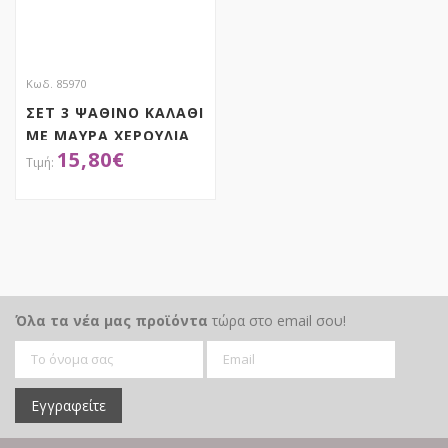
Κωδ. 85970
ΣΕΤ 3 ΨΑΘΙΝΟ ΚΑΛΑΘΙ
ΜΕ ΜΑΥΡΑ ΧΕΡΟΥΛΙΑ
15,80
€
ΚΑΙ ΣΧΕΔΙΑ 30Χ15
26Χ13 22Χ9ΕΚ
ΑΠΟΚΤΗΣΕ ΤΟ
Όλα τα νέα μας προϊόντα
τώρα στο email σου!
Εγγραφείτε