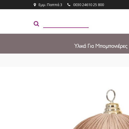
Εμμ. Παππά 3
0030 24610 25 800
Υλικά Για Μπομπονιέρες