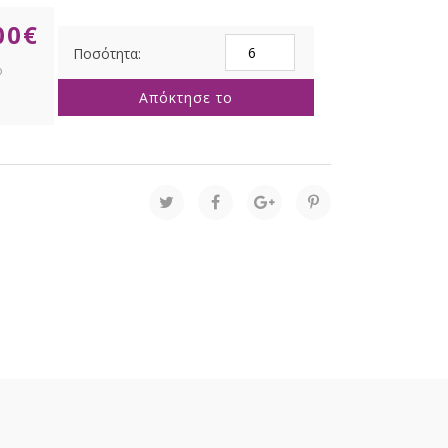
00
€
ΜΠΕΖ
ΒΕΛΟΥΔΙΝΗ
ΜΠΑΛΑ
Απόκτησε το
20ΕΚ
ποσότητα