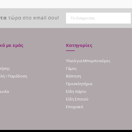
ντα
τώρα στο email σου!
κά με εμάς
Κατηγορίες
Υλικά για Μπομπονιέρες
ρήσης
Γάμος
λή / Παράδοση
Βάπτιση
Προσκλητήρια
νωνία
Είδη πάρτυ
Είδη Σπιτιού
Εποχιακά