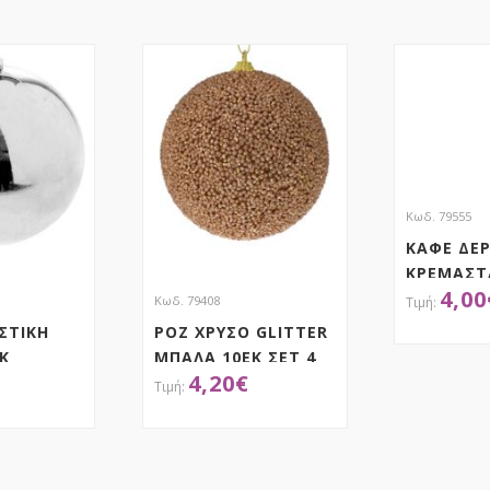
Κωδ. 79555
ΚΑΦΕ ΔΕ
ΚΡΕΜΑΣΤ
4,00
8ΕΚ ΣΕΤ 4
Κωδ. 79408
ΣΤΙΚΗ
ΡΟΖ ΧΡΥΣΟ GLITTER
Κ
ΜΠΑΛΑ 10ΕΚ ΣΕΤ 4
ΑΠ
4,20
€
ΤΗΣΕ ΤΟ
ΑΠΟΚΤΗΣΕ ΤΟ