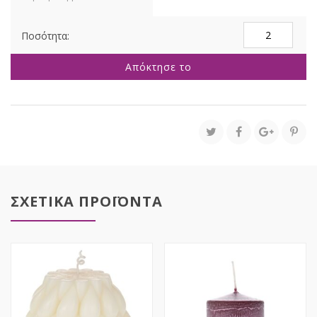
ΜΠΛΕ
ΚΕΡΙ
FROSTED
Απόκτησε το
7Χ10
ΕΚ
ποσότητα
ΣΧΕΤΙΚΑ ΠΡΟΪΟΝΤΑ