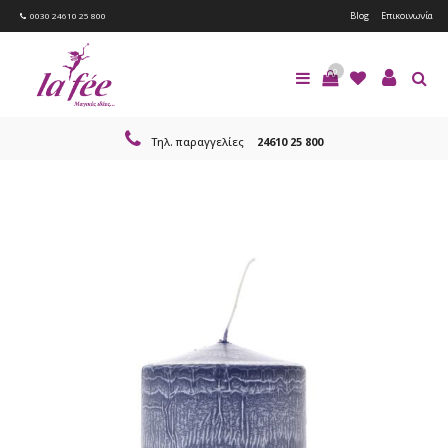
Blog
Επικοινωνία
0030 24610 25 800
0
Τηλ. παραγγελίες
24610 25 800