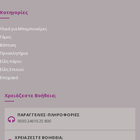
Κατηγορίες
Υλικά για Μπομπονιέρες
Γάμος
Βάπτιση
Προσκλητήρια
Είδη πάρτυ
Είδη Σπιτιού
Εποχιακά
Χρειάζεστε Βοήθεια;
ΠΑΡΑΓΓΕΛΙΕΣ-ΠΛΗΡΟΦΟΡΙΕΣ
0030 24610 25 800
ΧΡΕΙΑΖΕΣΤΕ ΒΟΗΘΕΙΑ;