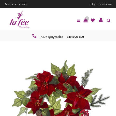
Blog
Επικοινωνία
0030 24610 25 800
0
Τηλ. παραγγελίες
24610 25 800