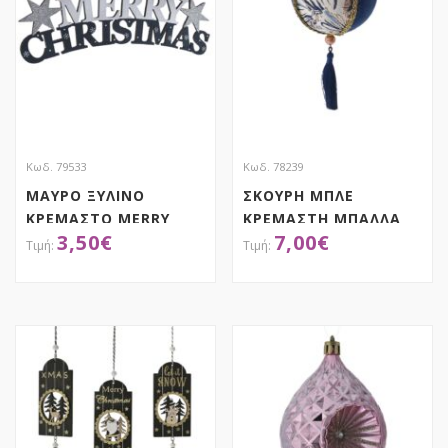
Κωδ. 79533
Κωδ. 78239
ΜΑΥΡΟ ΞΥΛΙΝΟ
ΣΚΟΥΡΗ ΜΠΛΕ
ΚΡΕΜΑΣΤΟ MERRY
ΚΡΕΜΑΣΤΗ ΜΠΑΛΛΑ
3,50
€
7,00
€
CHRISTMAS 41Χ13ΕΚ
ΜΕ ΦΟΥΝΤΑ 12Χ25ΕΚ
ΑΠΟΚΤΗΣΕ ΤΟ
ΑΠΟΚΤΗΣΕ ΤΟ