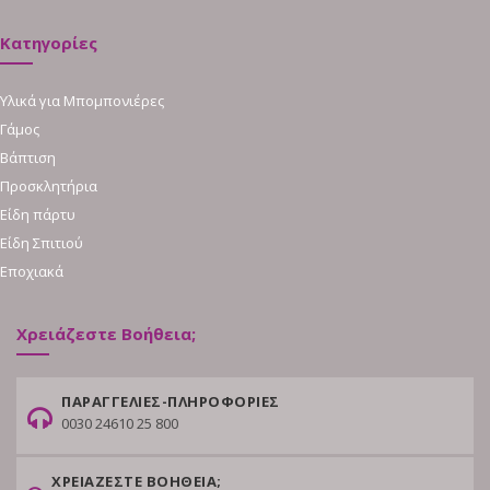
Κατηγορίες
Υλικά για Μπομπονιέρες
Γάμος
Βάπτιση
Προσκλητήρια
Είδη πάρτυ
Είδη Σπιτιού
Εποχιακά
Χρειάζεστε Βοήθεια;
ΠΑΡΑΓΓΕΛΙΕΣ-ΠΛΗΡΟΦΟΡΙΕΣ
0030 24610 25 800
ΧΡΕΙΑΖΕΣΤΕ ΒΟΗΘΕΙΑ;