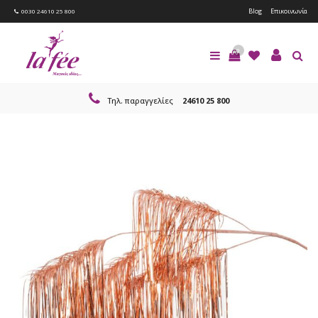
Blog
Επικοινωνία
0030 24610 25 800
0
Τηλ. παραγγελίες
24610 25 800