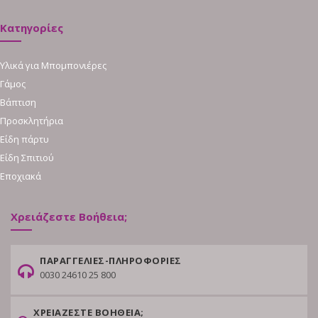
Κατηγορίες
Υλικά για Μπομπονιέρες
Γάμος
Βάπτιση
Προσκλητήρια
Είδη πάρτυ
Είδη Σπιτιού
Εποχιακά
Χρειάζεστε Βοήθεια;
ΠΑΡΑΓΓΕΛΙΕΣ-ΠΛΗΡΟΦΟΡΙΕΣ
0030 24610 25 800
ΧΡΕΙΑΖΕΣΤΕ ΒΟΗΘΕΙΑ;