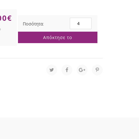
00
€
ΞΥΛΙΝΗ
ΚΛΕΙΔΟΘΗΚΗ
ΚΟΚΚΙΝΟ
Απόκτησε το
ΚΛΕΙΔΙ
30Χ14
ΕΚ
ποσότητα