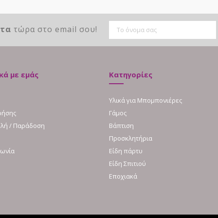
ντα
τώρα στο email σου!
κά με εμάς
Κατηγορίες
Υλικά για Μπομπονιέρες
ρήσης
Γάμος
λή / Παράδοση
Βάπτιση
Προσκλητήρια
νωνία
Είδη πάρτυ
Είδη Σπιτιού
Εποχιακά