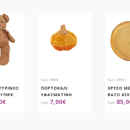
Κωδ. 88896
Κωδ. 88956
ΥΤΡΙΝΟΣ
ΠΟΡΤΟΚΑΛΙ
ΧΡΥΣΟ Μ
170ΕΚ
ΥΦΑΣΜΑΤΙΝΗ
ΒΑΖΟ 63Χ
0
€
7,00
€
85,0
ΚΟΛΟΚΥΘΑ
10Χ10Χ9ΕΚ
ΤΗΣΕ ΤΟ
ΑΠΟΚΤΗΣΕ ΤΟ
ΑΠ