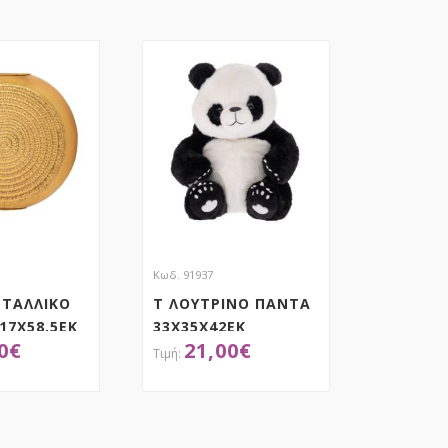
Κωδ. 91937
ΕΤΑΛΛΙΚΟ
Τ ΛΟΥΤΡΙΝΟ ΠΑΝΤΑ
17Χ58,5ΕΚ
33Χ35Χ42ΕΚ
0
€
21,00
€
ΟΚΤΗΣΕ ΤΟ
ΑΠΟΚΤΗΣΕ ΤΟ