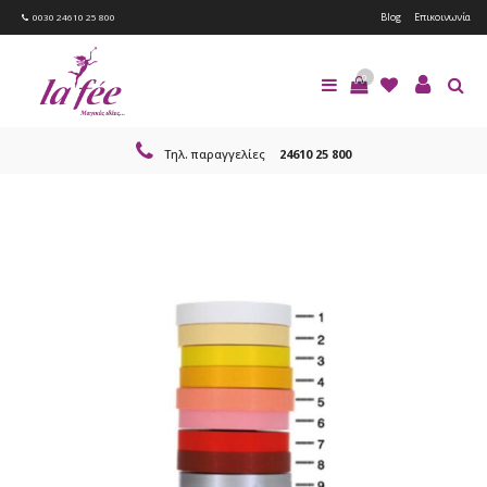
Blog
Επικοινωνία
0030 24610 25 800
0
Τηλ. παραγγελίες
24610 25 800