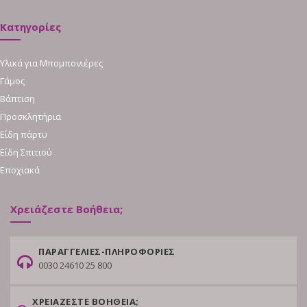
Κατηγορίες
Υλικά για Μπομπονιέρες
Γάμος
Βάπτιση
Προσκλητήρια
Είδη πάρτυ
Είδη Σπιτιού
Εποχιακά
Χρειάζεστε Βοήθεια;
ΠΑΡΑΓΓΕΛΙΕΣ-ΠΛΗΡΟΦΟΡΙΕΣ
0030 24610 25 800
ΧΡΕΙΑΖΕΣΤΕ ΒΟΗΘΕΙΑ;