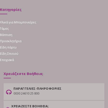
Κατηγορίες
Υλικά για Μπομπονιέρες
Γάμος
Βάπτιση
Προσκλητήρια
Είδη πάρτυ
Είδη Σπιτιού
Εποχιακά
Χρειάζεστε Βοήθεια;
ΠΑΡΑΓΓΕΛΙΕΣ-ΠΛΗΡΟΦΟΡΙΕΣ
0030 24610 25 800
ΧΡΕΙΑΖΕΣΤΕ ΒΟΗΘΕΙΑ;