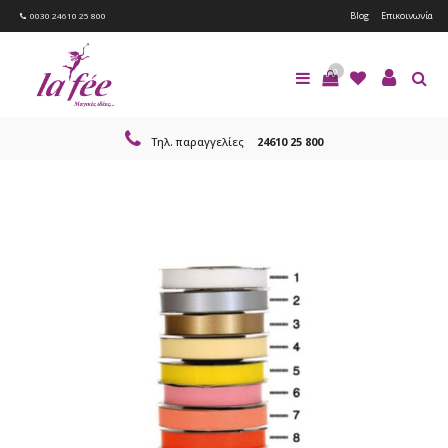
Blog
Επικοινωνία
0030 24610 25 800
0
Τηλ. παραγγελίες
24610 25 800