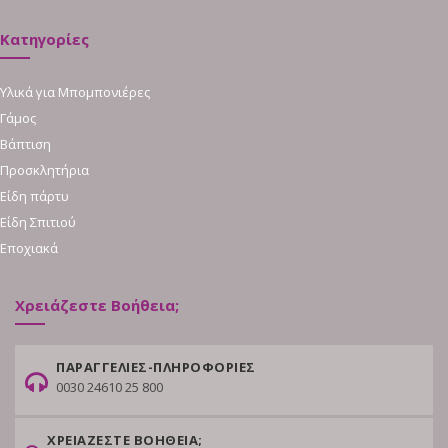
Κατηγορίες
Υλικά για Μπομπονιέρες
Γάμος
Βάπτιση
Προσκλητήρια
Είδη πάρτυ
Είδη Σπιτιού
Εποχιακά
Χρειάζεστε Βοήθεια;
ΠΑΡΑΓΓΕΛΙΕΣ-ΠΛΗΡΟΦΟΡΙΕΣ
0030 24610 25 800
ΧΡΕΙΑΖΕΣΤΕ ΒΟΗΘΕΙΑ;