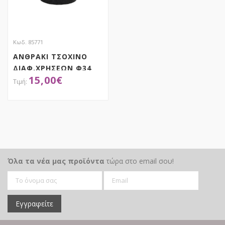
Κωδ. 85771
ΑΝΘΡΑΚΙ ΤΣΟΧΙΝΟ
ΔΙΑΦ.ΧΡΗΣΕΩΝ Φ34
15,00
€
44Χ52ΕΚ ΜΕ ΧΕΡΙ
ΑΠΟΚΤΗΣΕ ΤΟ
Όλα τα νέα μας προϊόντα
τώρα στο email σου!
Εγγραφείτε