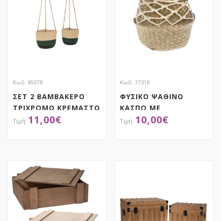
Κωδ. 85978
Κωδ. 77318
ΣΕΤ 2 ΒΑΜΒΑΚΕΡΟ
ΦΥΣΙΚΟ ΨΑΘΙΝΟ
ΤΡΙΧΡΩΜΟ ΚΡΕΜΑΣΤΟ
ΚΑΣΠΩ ΜΕ
11,00
€
10,00
€
ΚΑΛΑΘΙ ΓΙΑ ΦΥΤΕΜΑ
ΒΑΜΒΑΚΕΡΟ ΚΟΡΔΟΝΙ
22Χ18 18Χ16ΕΚ
20Χ17ΕΚ
ΑΠΟΚΤΗΣΕ ΤΟ
ΑΠΟΚΤΗΣΕ ΤΟ