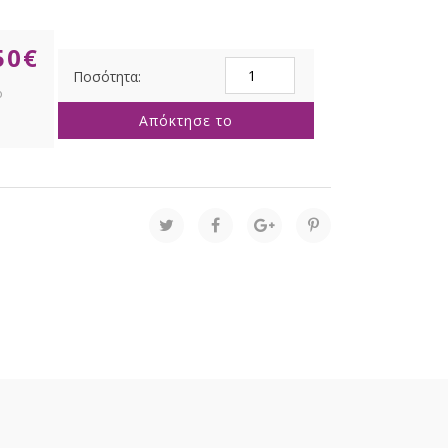
50
€
ΠΗΛΙΝΟ
ΛΕΥΚΟ
ΚΑΣΠΩ
Απόκτησε το
ΚΕΦΑΛΙ
ΒΟΥΔΑ
21x16.5x25.5ΕΚ
ποσότητα