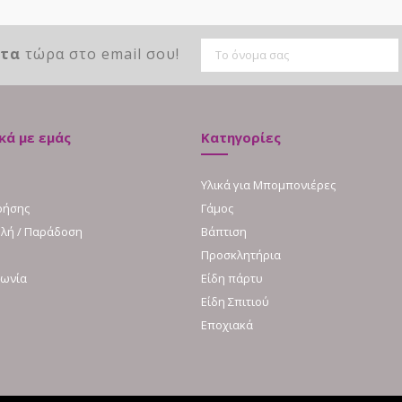
ντα
τώρα στο email σου!
κά με εμάς
Κατηγορίες
Υλικά για Μπομπονιέρες
ρήσης
Γάμος
λή / Παράδοση
Βάπτιση
Προσκλητήρια
νωνία
Είδη πάρτυ
Είδη Σπιτιού
Εποχιακά