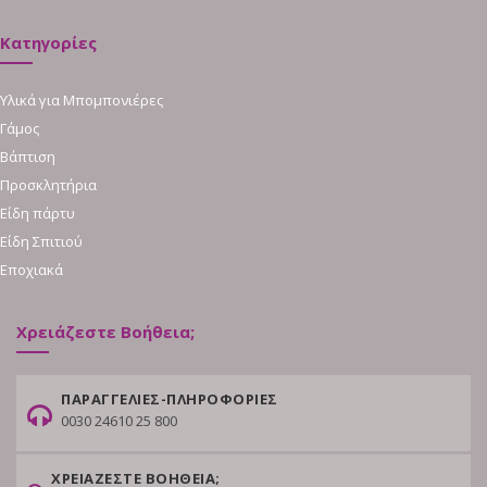
Κατηγορίες
Υλικά για Μπομπονιέρες
Γάμος
Βάπτιση
Προσκλητήρια
Είδη πάρτυ
Είδη Σπιτιού
Εποχιακά
Χρειάζεστε Βοήθεια;
ΠΑΡΑΓΓΕΛΙΕΣ-ΠΛΗΡΟΦΟΡΙΕΣ
0030 24610 25 800
ΧΡΕΙΑΖΕΣΤΕ ΒΟΗΘΕΙΑ;