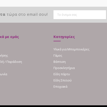
ντα
τώρα στο email σου!
κά με εμάς
Κατηγορίες
Υλικά για Μπομπονιέρες
ρήσης
Γάμος
λή / Παράδοση
Βάπτιση
Προσκλητήρια
νωνία
Είδη πάρτυ
Είδη Σπιτιού
Εποχιακά