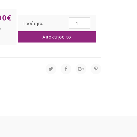
00
€
ΠΟΡΤΟΚΑΛΙ
ΥΦΑΣΜΑΤΙΝΗ
ΚΟΛΟΚΥΘΑ
Απόκτησε το
18Χ18Χ12ΕΚ
ποσότητα