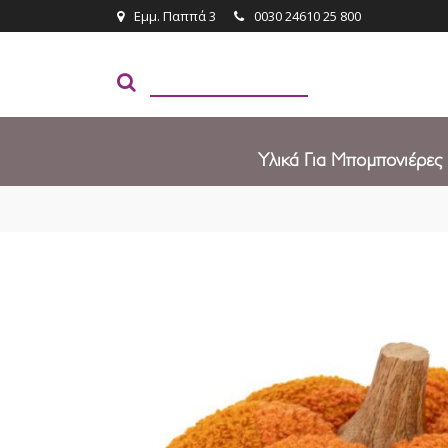
Εμμ. Παππά 3
0030 24610 25 800
Υλικά Για Μπομπονιέρες