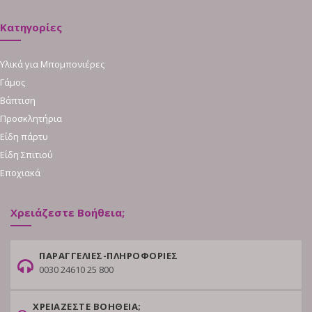
Κατηγορίες
Υλικά για Μπομπονιέρες
Γάμος
Βάπτιση
Προσκλητήρια
Είδη πάρτυ
Είδη Σπιτιού
Εποχιακά
Χρειάζεστε Βοήθεια;
ΠΑΡΑΓΓΕΛΙΕΣ-ΠΛΗΡΟΦΟΡΙΕΣ
0030 24610 25 800
ΧΡΕΙΑΖΕΣΤΕ ΒΟΗΘΕΙΑ;