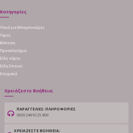
Κατηγορίες
Υλικά για Μπομπονιέρες
Γάμος
Βάπτιση
Προσκλητήρια
Είδη πάρτυ
Είδη Σπιτιού
Εποχιακά
Χρειάζεστε Βοήθεια;
ΠΑΡΑΓΓΕΛΙΕΣ-ΠΛΗΡΟΦΟΡΙΕΣ
0030 24610 25 800
ΧΡΕΙΑΖΕΣΤΕ ΒΟΗΘΕΙΑ;