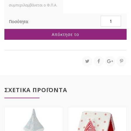
ΠΡΑΣΙΝΗ
ΑΨΙΔΑ
ΚΗΡΟΠΗΓΙΟ
Απόκτησε το
REAL
TOUCH
70ΕΚ
ποσότητα
ΣΧΕΤΙΚΑ ΠΡΟΪΟΝΤΑ