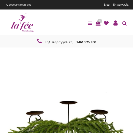
Blog
Επικοινωνία
0030 24610 25 800
0
Τηλ. παραγγελίες
24610 25 800