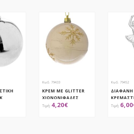
Κωδ. 79433
Κωδ. 79452
ΣΤΙΚΗ
ΚΡΕΜ ΜΕ GLITTER
ΔΙΑΦΑΝΗ
Κ
ΧΙΟΝΟΝΙΦΑΔΕΣ
ΚΡΕΜΑΣΤ
4,20
€
6,00
ΜΠΑΛΑ ΣΕΤ 6 8ΕΚ
ΜΠΑΛΑΡΙΝ
14ΕΚ
ΤΗΣΕ ΤΟ
ΑΠΟΚΤΗΣΕ ΤΟ
ΑΠ