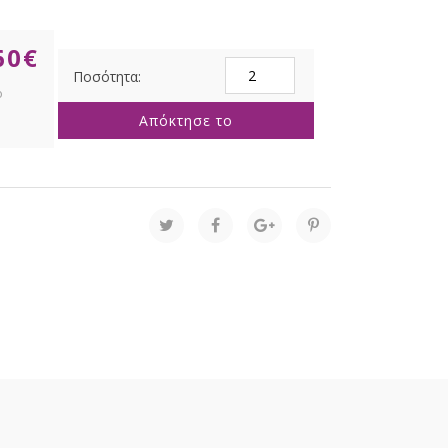
60
€
ΠΡΑΣΙΝΗ
ΚΟΚΚΙΝΗ
ΓΥΑΛΙΝΗ
Απόκτησε το
ΜΙΝΙ
ΜΠΑΛΑ
3ΕΚ
ΣΕΤ
12
ποσότητα