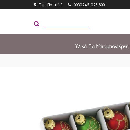
Εμμ. Παππά 3
0030 24610 25 800
Υλικά Για Μπομπονιέρες