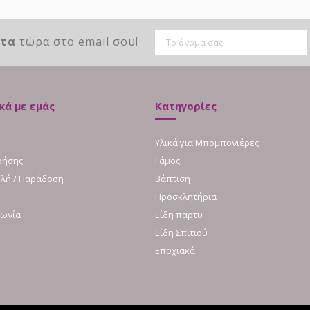
ντα
τώρα στο email σου!
κά με εμάς
Κατηγορίες
Υλικά για Μπομπονιέρες
ρήσης
Γάμος
λή / Παράδοση
Βάπτιση
Προσκλητήρια
νωνία
Είδη πάρτυ
Είδη Σπιτιού
Εποχιακά