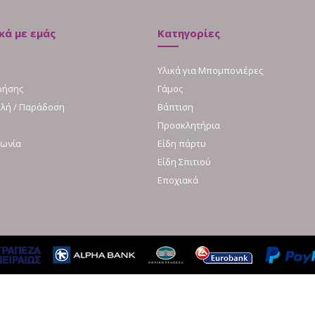
κά με εμάς
Κατηγορίες
Υλικά για Μπομπονιέρες
ρήσης
Γάμος
λή / Παράδοση
Βάπτιση
Προσκλητήρια
νωνία
Είδη πάρτυ
Είδη Σπιτιού
Εποχιακά