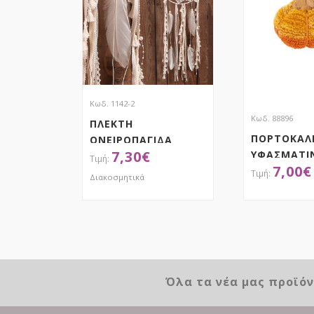
Κωδ. 1142-2
Κωδ. 88896
ΠΛΕΚΤΗ
ΠΟΡΤΟΚΑΛ
ΟΝΕΙΡΟΠΑΓΙΔΑ
7,30
€
ΥΦΑΣΜΑΤΙ
7,00
€
ΚΟΛΟΚΥΘΑ
Διακοσμητικά
10Χ10Χ9ΕΚ
ΑΠΟΚΤΗΣΕ ΤΟ
ΑΠΟΚ
Όλα τα νέα μας προϊό