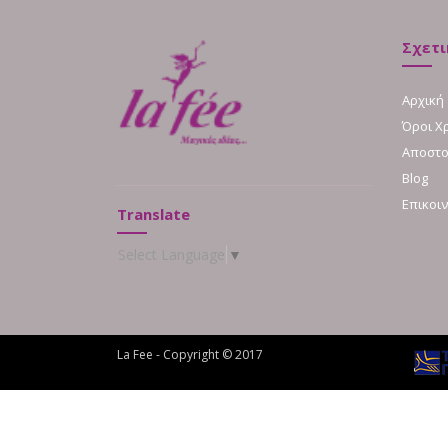
Σχετι
Αρχική
Όροι Χ
Αποστο
Blog
Επικοι
Translate
Select Language
▼
La Fee - Copyright © 2017