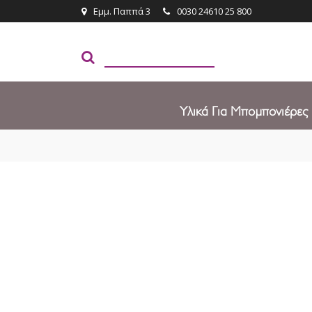
Εμμ. Παππά 3
0030 24610 25 800
Υλικά Για Μπομπονιέρες