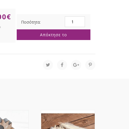
00
€
ΠΡΑΣΙΝΗ
ΥΦΑΣΜΑΤΙΝΗ
ΚΟΛΟΚΥΘΑ
Απόκτησε το
10Χ10Χ9ΕΚ
ποσότητα