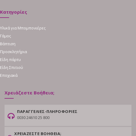
Κατηγορίες
Υλικά για Μπομπονιέρες
Γάμος
Βάπτιση
Προσκλητήρια
Είδη πάρτυ
Είδη Σπιτιού
Εποχιακά
Χρειάζεστε Βοήθεια;
ΠΑΡΑΓΓΕΛΙΕΣ-ΠΛΗΡΟΦΟΡΙΕΣ
0030 24610 25 800
ΧΡΕΙΑΖΕΣΤΕ ΒΟΗΘΕΙΑ;