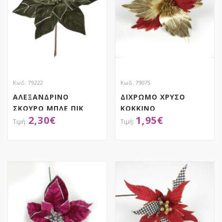
Κωδ. 79222
Κωδ. 79075
ΑΛΕΞΑΝΔΡΙΝΟ
ΔΙΧΡΩΜΟ ΧΡΥΣΟ
ΣΚΟΥΡΟ ΜΠΛΕ ΠΙΚ
ΚΟΚΚΙΝΟ
2,30
€
1,95
€
25Χ30ΕΚ
ΑΛΕΞΑΝΔΡΙΝΟ 60ΕΚ
ΑΠΟΚΤΗΣΕ ΤΟ
ΑΠΟΚΤΗΣΕ ΤΟ