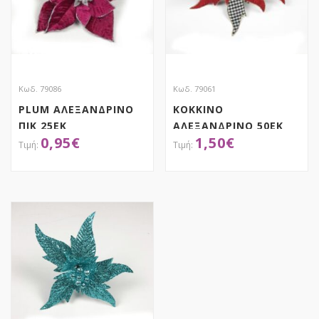
Κωδ. 79086
Κωδ. 79061
PLUM ΑΛΕΞΑΝΔΡΙΝΟ
ΚΟΚΚΙΝΟ
ΠΙΚ 25ΕΚ
ΑΛΕΞΑΝΔΡΙΝΟ 50ΕΚ
0,95
€
1,50
€
ΚΑΡΩ (ΜΑΥΡΟ-ΛΕΥΚΟ)
ΚΛΑΔΙ
ΑΠΟΚΤΗΣΕ ΤΟ
ΑΠΟΚΤΗΣΕ ΤΟ