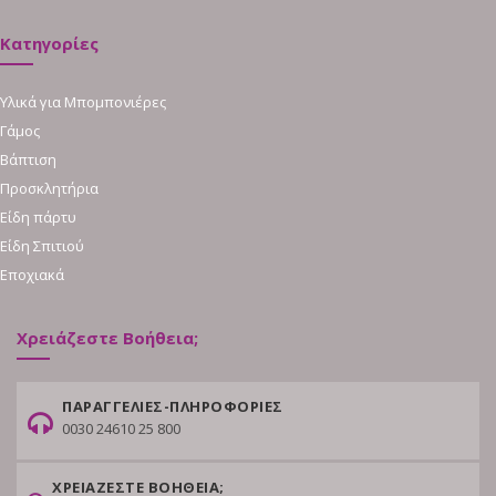
Κατηγορίες
Υλικά για Μπομπονιέρες
Γάμος
Βάπτιση
Προσκλητήρια
Είδη πάρτυ
Είδη Σπιτιού
Εποχιακά
Χρειάζεστε Βοήθεια;
ΠΑΡΑΓΓΕΛΙΕΣ-ΠΛΗΡΟΦΟΡΙΕΣ
0030 24610 25 800
ΧΡΕΙΑΖΕΣΤΕ ΒΟΗΘΕΙΑ;